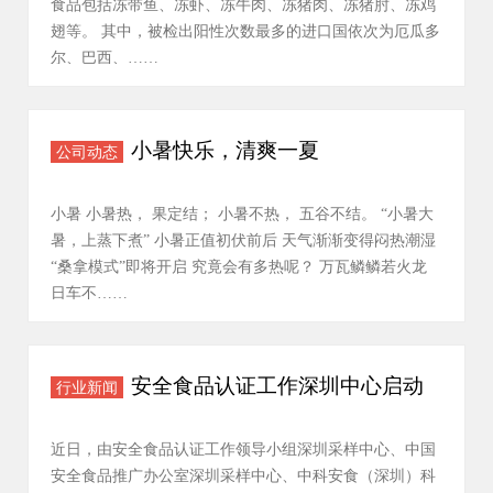
食品包括冻带鱼、冻虾、冻牛肉、冻猪肉、冻猪肘、冻鸡
翅等。 其中，被检出阳性次数最多的进口国依次为厄瓜多
尔、巴西、……
小暑快乐，清爽一夏
公司动态
小暑 小暑热， 果定结； 小暑不热， 五谷不结。 “小暑大
暑，上蒸下煮” 小暑正值初伏前后 天气渐渐变得闷热潮湿
“桑拿模式”即将开启 究竟会有多热呢？ 万瓦鳞鳞若火龙
日车不……
安全食品认证工作深圳中心启动
行业新闻
近日，由安全食品认证工作领导小组深圳采样中心、中国
安全食品推广办公室深圳采样中心、中科安食（深圳）科